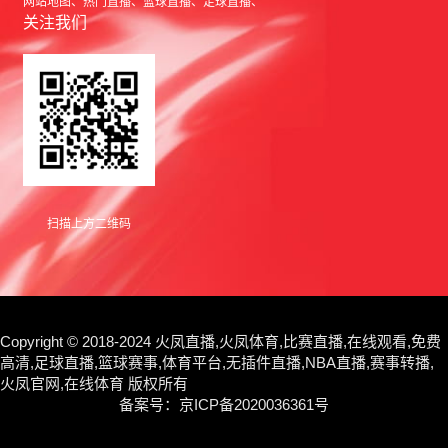
网站地图
热门直播
篮球直播
足球直播
关注我们
扫描上方二维码
Copyright © 2018-2024 火凤直播,火凤体育,比赛直播,在线观看,免费
高清,足球直播,篮球赛事,体育平台,无插件直播,NBA直播,赛事转播,
火凤官网,在线体育 版权所有
备案号：
京ICP备2020036361号