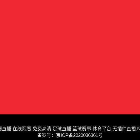
,火凤体育,比赛直播,在线观看,免费高清,足球直播,篮球赛事,体育平台,无插件直
备案号：
京ICP备2020036361号