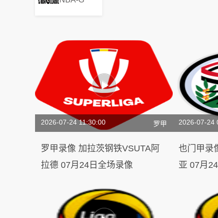
2026-07-24 11:30:00
2026-07-24 
罗甲
罗甲录像 加拉茨钢铁VSUTA阿
也门甲录像 海拉尔荷达V
拉德 07月24日全场录像
亚 07月