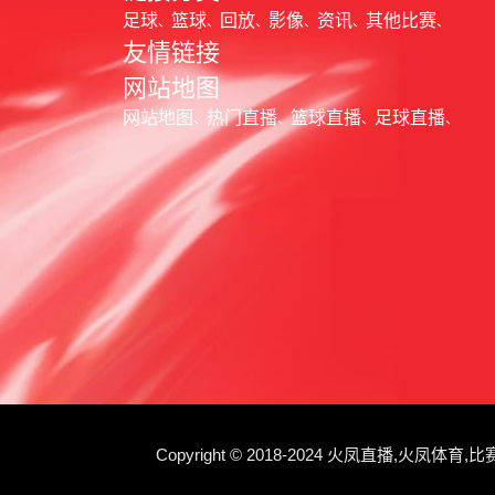
足球
篮球
回放
影像
资讯
其他比赛
友情链接
网站地图
网站地图
热门直播
篮球直播
足球直播
Copyright © 2018-2024 火凤直播