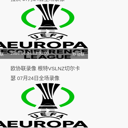
2026-07-24 02:30:00
联
欧协联
欧协联录像 根特VSLNZ切尔卡
瑟 07月24日全场录像