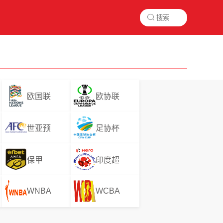

欧国联
欧协联
世亚预
足协杯
保甲
印度超
WNBA
WCBA