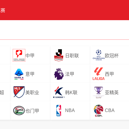
比赛
中甲
日职联
欧冠杯
意甲
法甲
西甲
超
美职业
韩K联
亚精英
NBA
CBA
也门甲