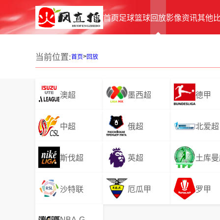
首页
足球
篮球
回放
影像
资讯
其他
当前位置:
>
首页
回放
澳超
墨西超
德甲
中超
俄超
北爱超
斯伐超
英超
土库曼
沙特联
厄瓜甲
罗甲
NBA-G