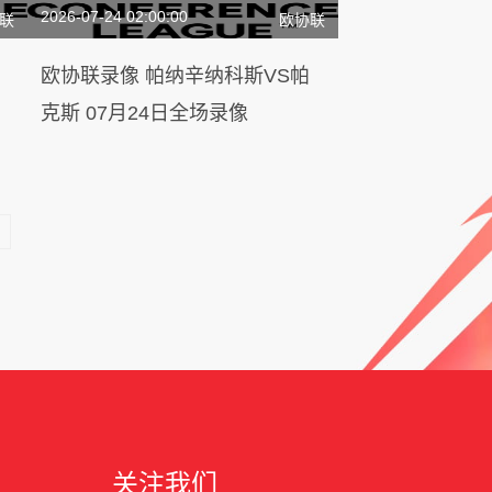
2026-07-24 02:00:00
联
欧协联
欧协联录像 帕纳辛纳科斯VS帕
克斯 07月24日全场录像
关注我们