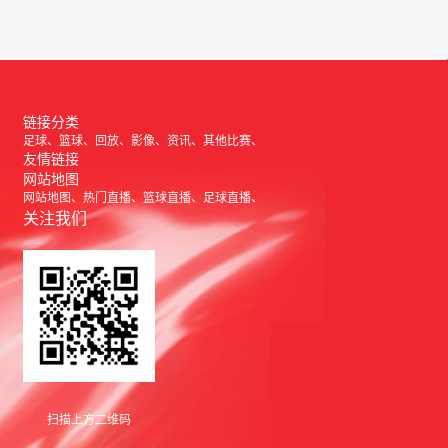
链接分类
足球
篮球
回放
影像
资讯
其他比赛
友情链接
网站地图
网站地图
热门直播
篮球直播
足球直播
关注我们
扫描上方二维码