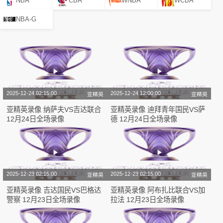
NBA
CBA
WNBA
WCBA
NBA-G
2025-12-24 02:15:00
2025-12-24 12:00:00
亚精英
亚精英
亚精英录像 纳萨夫VS吉达联合
亚精英录像 迪拜青年国民VS萨
12月24日全场录像
德 12月24日全场录像
2025-12-23 02:15:00
2025-12-23 02:15:00
亚精英
亚精英
亚精英录像 吉达国民VS巴格达
亚精英录像 阿布扎比联合VS加
警察 12月23日全场录像
拉法 12月23日全场录像