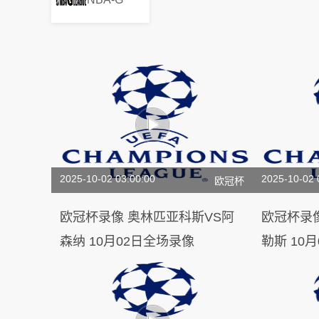
2025-10-02 03:00:00
2025-10-02 
欧冠杯
欧冠杯录像 奥林匹亚科斯VS阿
欧冠杯录像 葡萄牙体育V
森纳 10月02日全场录像
勒斯 10