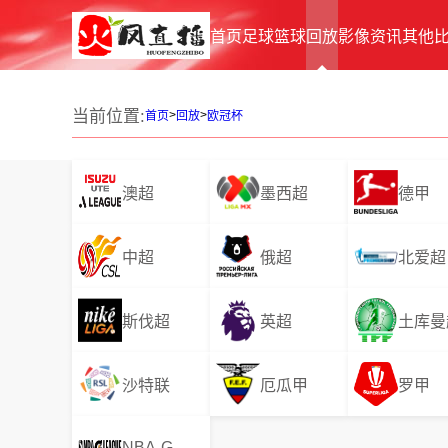
首页
足球
篮球
回放
影像
资讯
其他
当前位置:
>
>
首页
回放
欧冠杯
澳超
墨西超
德甲
中超
俄超
北爱超
斯伐超
英超
土库曼
沙特联
厄瓜甲
罗甲
NBA-G