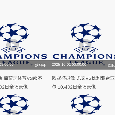
03:00:00
2025-10-02 03:00:00
欧冠杯
欧冠
S那不
欧冠杯录像 尤文VS比利亚雷亚
月02日全场录像
尔 10月02日全场录像