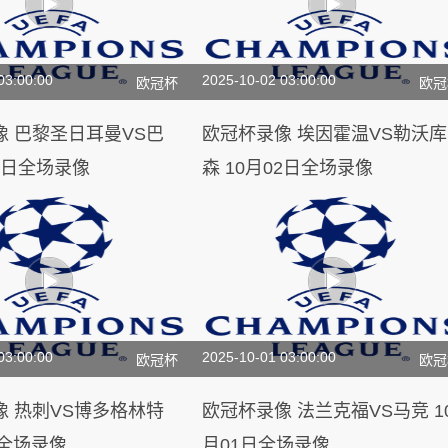
03:00:00
2025-10-02 03:00:00
欧冠杯
欧冠
VS巴
欧冠杯录像 埃因霍温VS勒沃库
02日全场录像
森 10月02日全场录像
03:00:00
2025-10-01 03:00:00
欧冠杯
欧冠
格林特
欧冠杯录像 法兰克福VS马竞 10
日全场录像
月01日全场录像