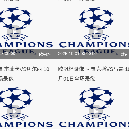
03:00:00
2025-10-01 03:00:00
欧冠杯
欧冠
 10
欧冠杯录像 阿贾克斯VS马赛 10
场录像
月01日全场录像