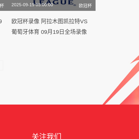
2025-09-19 03:00:00
杯
欧冠杯
欧冠杯录像 阿拉木图凯拉特VS
葡萄牙体育 09月19日全场录像
关注我们