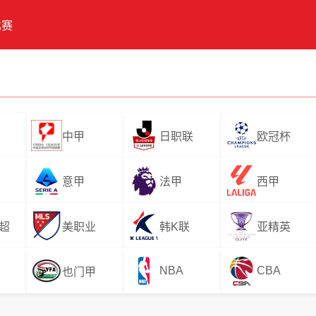
比赛
中甲
日职联
欧冠杯
意甲
法甲
西甲
超
美职业
韩K联
亚精英
NBA
CBA
也门甲