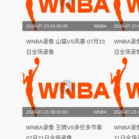
2026-07-23 03:00:00
WNBA
2026-07-23 
WNBA录像 山猫VS风暴 07月23
WNBA录像 水星VS火花 07
日全场录像
日全场录
2026-07-21 08:00:00
WNBA
2026-07-21 
WNBA录像 王牌VS多伦多节奏
WNBA录像 自由人VS飞翼 
07月21日全场录像
21日全场