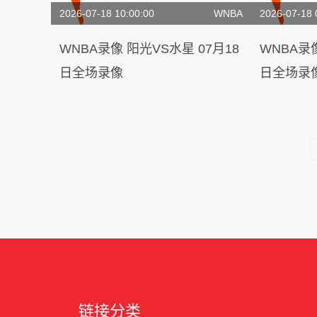
2026-07-18 10:00:00
WNBA
2026-07-18 
WNBA录像 阳光VS水星 07月18
WNBA录像 风暴VS狂热 07
日全场录像
日全场录
链接分类