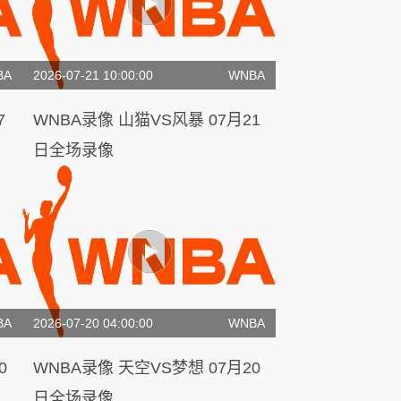
BA
2026-07-21 10:00:00
WNBA
WNBA录像 山猫VS风暴 07月21
日全场录像
BA
2026-07-20 04:00:00
WNBA
WNBA录像 天空VS梦想 07月20
日全场录像