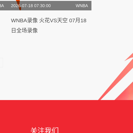
BA
2026-07-18 07:30:00
WNBA
WNBA录像 火花VS天空 07月18
日全场录像
关注我们