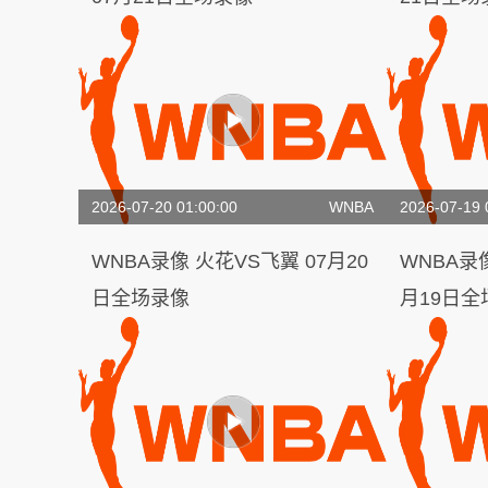
2026-07-20 01:00:00
WNBA
2026-07-19 
WNBA录像 火花VS飞翼 07月20
WNBA录像 神秘人VS女武神
日全场录像
月19日全