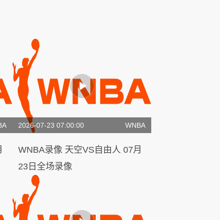
BA
2026-07-23 07:00:00
WNBA
WNBA录像 天空VS自由人 07月
23日全场录像