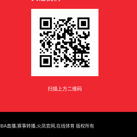
扫描上方二维码
播,NBA直播,赛事转播,火凤官网,在线体育 版权所有