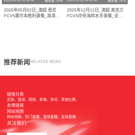
2026-05-02 05:40:00
2025-12-12 04:35:00
播放量:7698
播放量:7979
2026年05月02日_澳超 悉尼
2025年12月12日_澳超 奥克兰
FCVS墨尔本胜利录像_高清录
FCVS中央海岸水手录像_全场
像【全场回放】
录像【视频集锦】
推荐新闻
RELATED NEWS
链接分类
足球
篮球
回放
影像
资讯
其他比赛
友情链接
网站地图
网站地图
热门直播
篮球直播
足球直播
关注我们