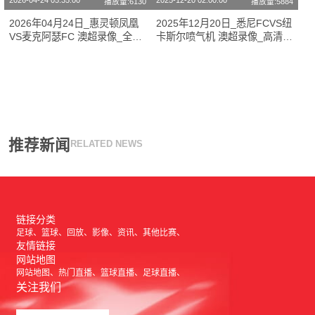
2026-04-24 05:35:00
2025-12-20 02:00:00
播放量:6130
播放量:5884
2026年04月24日_惠灵顿凤凰
2025年12月20日_悉尼FCVS纽
VS麦克阿瑟FC 澳超录像_全场
卡斯尔喷气机 澳超录像_高清录
录像【高清回放】
像【全场回放】
推荐新闻
RELATED NEWS
链接分类
足球
篮球
回放
影像
资讯
其他比赛
友情链接
网站地图
网站地图
热门直播
篮球直播
足球直播
关注我们