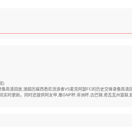
说)
C全程录像高清回放,澳超历届西悉尼流浪者VS麦克阿瑟FC的历史交锋录像高
时更新。同时还提供阿女甲,墨GNP杯,非洲杯,古巴锦,奇瓦瓦州篮联,欧