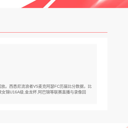
清回放。西悉尼流浪者VS麦克阿瑟FC历届比分数据，比
女锦U16A级,金龙杯,阿巴锦等联赛直播与录像回