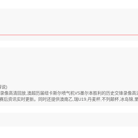
说)
利全程录像高清回放,澳超历届纽卡斯尔喷气机VS墨尔本胜利的历史交锋录像
后资讯实时更新。同时还提供澳南乙,瑞U19,丹麦杯,不列颠杯,冰岛锦,