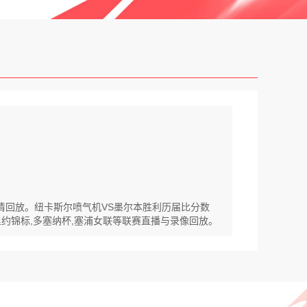
高清回放。纽卡斯尔喷气机VS墨尔本胜利历届比分数
里约锦标,多塞纳杯,塞浦女联等联赛直播与录像回放。