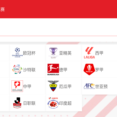
比赛
欧冠杯
亚精英
西甲
沙特联
德甲
罗甲
中甲
厄瓜甲
世亚预
日职联
印度超