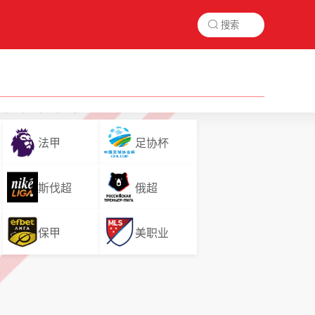

法甲
足协杯
斯伐超
俄超
保甲
美职业